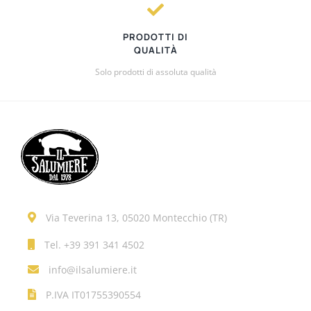
PRODOTTI DI
QUALITÀ
Solo prodotti di assoluta qualità
Via Teverina 13, 05020 Montecchio (TR)
Tel.
+39 391 341 4502
info@ilsalumiere.it
P.IVA IT01755390554