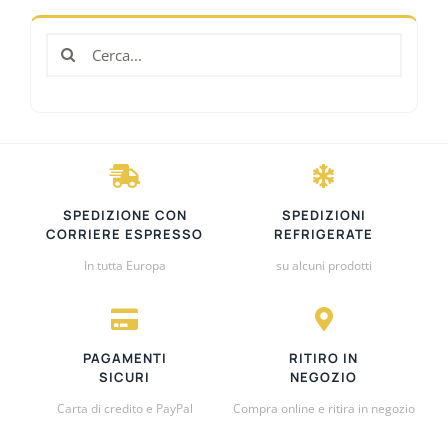
Cerca
per:
SPEDIZIONE CON
SPEDIZIONI
CORRIERE ESPRESSO
REFRIGERATE
In tutta Europa
su alcuni prodotti
PAGAMENTI
RITIRO IN
SICURI
NEGOZIO
Carta di credito e PayPal
Compra online e ritira in negozio