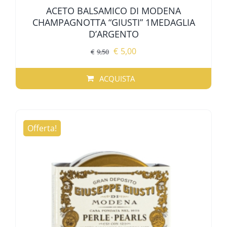
ACETO BALSAMICO DI MODENA
CHAMPAGNOTTA “GIUSTI” 1MEDAGLIA
D’ARGENTO
Il
Il
€
5,00
€
9,50
prezzo
prezzo
originale
attuale
ACQUISTA
era:
è:
€9,50.
€5,00.
Offerta!