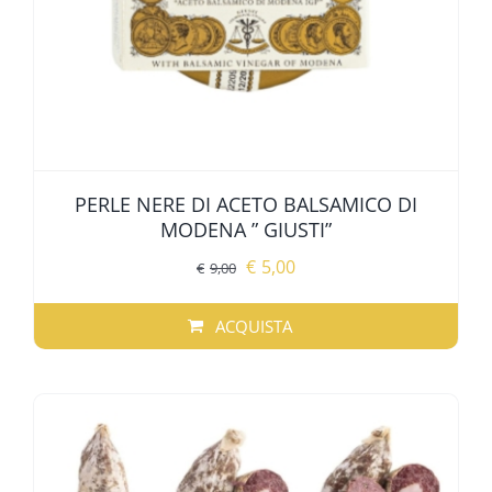
PERLE NERE DI ACETO BALSAMICO DI
MODENA ” GIUSTI”
Il
Il
€
5,00
€
9,00
prezzo
prezzo
originale
attuale
ACQUISTA
era:
è:
€9,00.
€5,00.