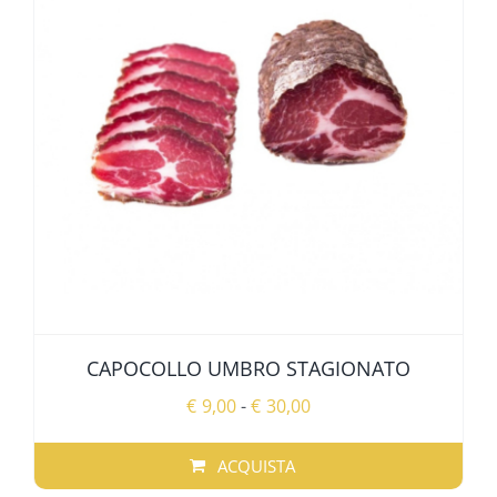
CAPOCOLLO UMBRO STAGIONATO
Fascia
€
9,00
-
€
30,00
di
prezzo:
ACQUISTA
da
QUESTO