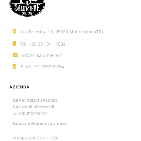
Via Teverina 13, 05020 Montecchio (TR)
Tel.
+39 391 341 4502
info@ilsalumiere.it
P.IVA IT01755390554
AZIENDA
ORARI DELLO SPACCIO
Da lunedì al Venerdì
Su appuntamento
Sabato e
Domenica chiuso
© Copyright 2019 –
2026