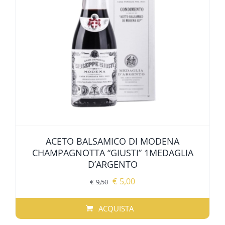
ALTRE SPECIALITÀ
SPECIALITÀ REGIONALI
OFFERTE
ACETO BALSAMICO DI MODENA
CHAMPAGNOTTA “GIUSTI” 1MEDAGLIA
D’ARGENTO
Il
Il
€
5,00
€
9,50
prezzo
prezzo
originale
attuale
ACQUISTA
era:
è: