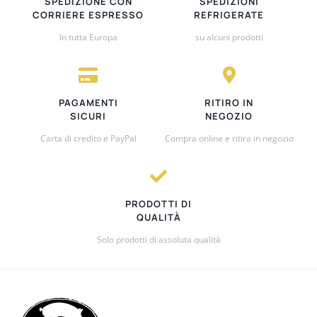
SPEDIZIONE CON
SPEDIZIONI
CORRIERE ESPRESSO
REFRIGERATE
In tutta Europa
su alcuni prodotti
PAGAMENTI
RITIRO IN
SICURI
NEGOZIO
Carta di credito e PayPal
Compra online e ritira in negozio
PRODOTTI DI
QUALITÀ
Solo prodotti di assoluta qualità