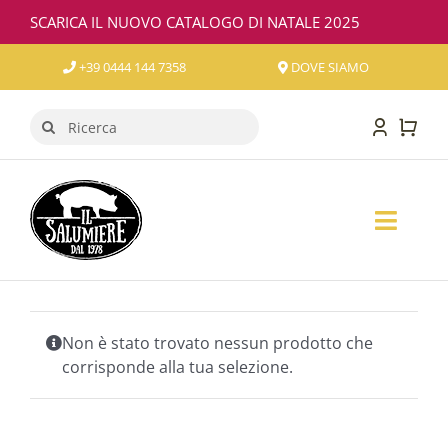
Salta
SCARICA IL NUOVO CATALOGO DI NATALE 2025
al
contenuto
+39 0444 144 7358
DOVE SIAMO
Cerca
per:
Toggl
Naviga
SALUMI
FORMAGGI
Non è stato trovato nessun prodotto che
corrisponde alla tua selezione.
VINO
CONFEZIONI REGALO