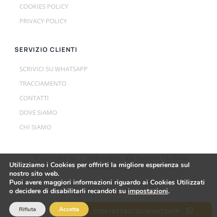
COOKIES POLICY
PRIVACY POLICY
SERVIZIO CLIENTI
SCRIVICI SU WHATSAPP
TRACCIAMENTO
CONTATTI
DOVE SIAMO
CHI SIAMO
Il Salumiere Srl | Sede Legale: Via Teverina 13, 05020
Utilizziamo i Cookies per offrirti la migliore esperienza sul
Montecchio (TR)
nostro sito web.
Puoi avere maggiori informazioni riguardo ai Cookies Utilizzati
o decidere di disabilitarli recandoti su
impostazioni
.
Design by
Professionalsite
Rifiuta
Accetta
CONTATTACI SU WHATSAPP