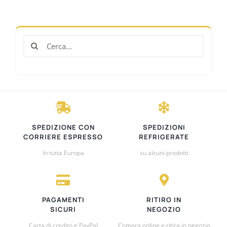
ALTRE SPECIALITÀ
Cerca
SPECIALITÀ REGIONALI
per:
OFFERTE
SPEDIZIONE CON
SPEDIZIONI
CORRIERE ESPRESSO
REFRIGERATE
In tutta Europa
su alcuni prodotti
PAGAMENTI
RITIRO IN
SICURI
NEGOZIO
Carta di credito e PayPal
Compra online e ritira in negozio