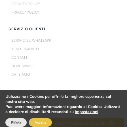
COOKIES POLICY
PRIVACY POLICY
SERVIZIO CLIENTI
SCRIVICI SU WHATSAPP
TRACCIAMENTO
CONTATTI
DOVE SIAMO
CHI SIAMO
Il Salumiere Srl | Sede Legale: Via Teverina 13, 05020
Utilizziamo i Cookies per offrirti la migliore esperienza sul
Montecchio (TR)
nostro sito web.
Puoi avere maggiori informazioni riguardo ai Cookies Utilizzati
o decidere di disabilitarli recandoti su
impostazioni
.
Design by
Professionalsite
Rifiuta
Accetta
CONTATTACI SU WHATSAPP