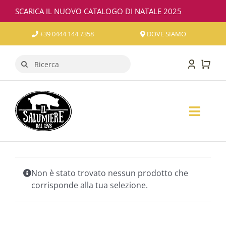
Salta
SCARICA IL NUOVO CATALOGO DI NATALE 2025
al
contenuto
+39 0444 144 7358
DOVE SIAMO
Cerca
per:
Toggl
Naviga
SALUMI
FORMAGGI
Non è stato trovato nessun prodotto che
corrisponde alla tua selezione.
VINO
CONFEZIONI REGALO