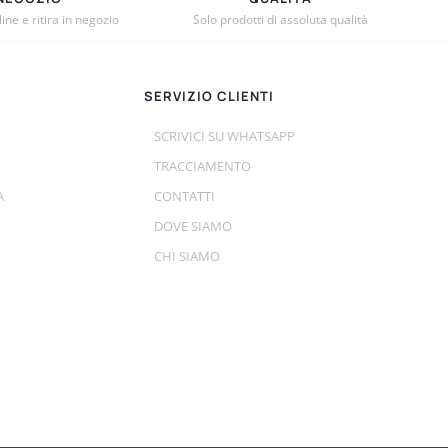
ne e ritira in negozio
Solo prodotti di assoluta qualità
SERVIZIO CLIENTI
SCRIVICI SU WHATSAPP
TRACCIAMENTO
A
CONTATTI
DOVE SIAMO
CHI SIAMO