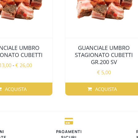
NCIALE UMBRO
GUANCIALE UMBRO
IONATO CUBETTI
STAGIONATO CUBETTI
GR.200 SV
Fascia
13,00
-
€
26,00
€
5,00
di
prezzo:
da
ACQUISTA
ACQUISTA
€13,00
TO
a
€26,00
.
NI
PAGAMENTI
ATE
SICURI