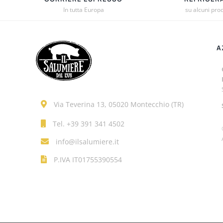
OPZIONI
In tutta Europa
su alcuni prod
POSSON
ESSERE
SCELTE
A
NELLA
PAGINA
DEL
PRODOT
Via Teverina 13, 05020 Montecchio (TR)
Tel.
+39 391 341 4502
info@ilsalumiere.it
P.IVA IT01755390554