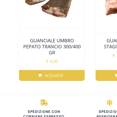
GUANCIALE UMBRO
GUA
PEPATO TRANCIO 300/400
STAG
GR
€
€
5,00
ACQUISTA
QUESTO
PRODOT
HA
PIÙ
VARIANTI
SPEDIZIONE CON
SPEDIZIO
LE
CORRIERE ESPRESSO
REFRIGER