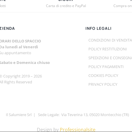
otti
Carta di credito e PayPal
Compra onli
O
ZIENDA
INFO LEGALI
CONDIZIONI DI VENDITA
ORARI DELLO SPACCIO
Da lunedì al Venerdì
POLICY RESTITUZIONI
Su appuntamento
TO
SPEDIZIONI E CONSEGN
Sabato e
Domenica chiuso
POLICY PAGAMENTI
COOKIES POLICY
© Copyright 2019 –
2026
All Rights Reserved
PRIVACY POLICY
Il Salumiere Srl | Sede Legale: Via Teverina 13, 05020 Montecchio (TR)
Design by
Professionalsite