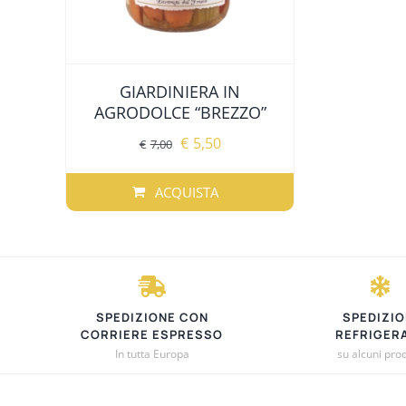
GIARDINIERA IN
AGRODOLCE “BREZZO”
Il
Il
€
5,50
€
7,00
prezzo
prezzo
originale
attuale
ACQUISTA
era:
è:
€7,00.
€5,50.
SPEDIZIONE CON
SPEDIZIO
CORRIERE ESPRESSO
REFRIGER
In tutta Europa
su alcuni prod