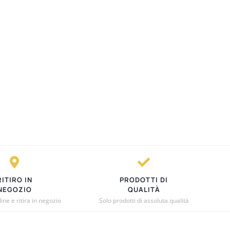
RITIRO IN
PRODOTTI DI
NEGOZIO
QUALITÀ
ne e ritira in negozio
Solo prodotti di assoluta qualità