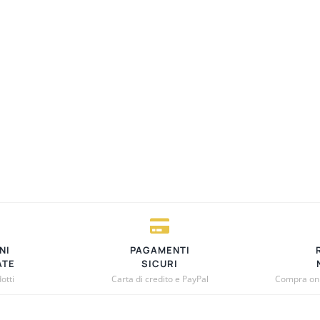
NI
PAGAMENTI
ATE
SICURI
otti
Carta di credito e PayPal
Compra onli