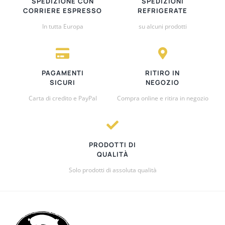
SPEDIZIONE CON
SPEDIZIONI
CORRIERE ESPRESSO
REFRIGERATE
In tutta Europa
su alcuni prodotti
PAGAMENTI
RITIRO IN
SICURI
NEGOZIO
Carta di credito e PayPal
Compra online e ritira in negozio
PRODOTTI DI
QUALITÀ
Solo prodotti di assoluta qualità