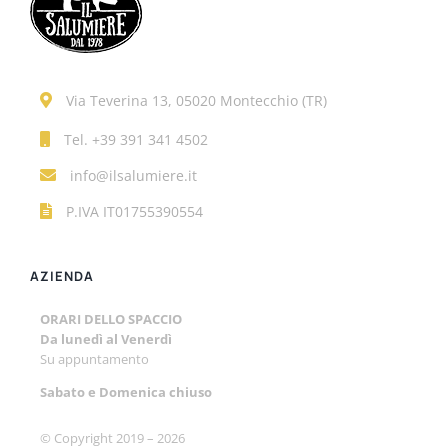
Via Teverina 13, 05020 Montecchio (TR)
Tel.
+39 391 341 4502
info@ilsalumiere.it
P.IVA IT01755390554
AZIENDA
ORARI DELLO SPACCIO
Da lunedì al Venerdì
Su appuntamento
Sabato e
Domenica chiuso
© Copyright 2019 –
2026