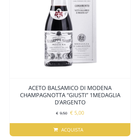
ALTRE SPECIALITÀ
SPECIALITÀ REGIONALI
OFFERTE
ACETO BALSAMICO DI MODENA
CHAMPAGNOTTA “GIUSTI” 1MEDAGLIA
D’ARGENTO
Il
Il
€
5,00
€
9,50
prezzo
prezzo
originale
attuale
ACQUISTA
era:
è: