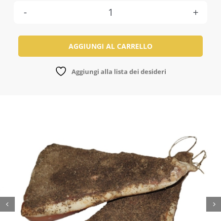
Guanciale
Umbro
AGGIUNGI AL CARRELLO
Pepato
SV
Aggiungi alla lista dei desideri
quantità