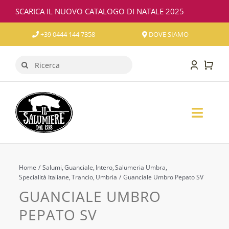
Salta
SCARICA IL NUOVO CATALOGO DI NATALE 2025
al
contenuto
+39 0444 144 7358
DOVE SIAMO
Cerca
per:
Toggl
Naviga
SALUMI
FORMAGGI
Home
Salumi
Guanciale
Intero
Salumeria Umbra
Specialità Italiane
Trancio
Umbria
Guanciale Umbro Pepato SV
GUANCIALE UMBRO
VINO
PEPATO SV
CONFEZIONI REGALO