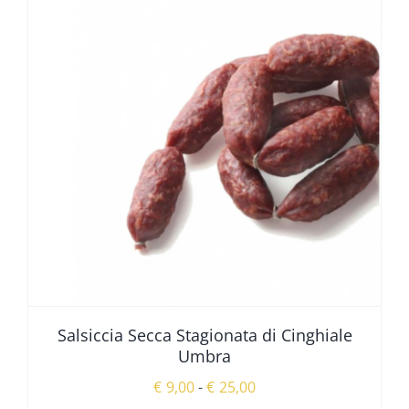
Salsiccia Secca Stagionata di Cinghiale
Umbra
Fascia
€
9,00
-
€
25,00
di