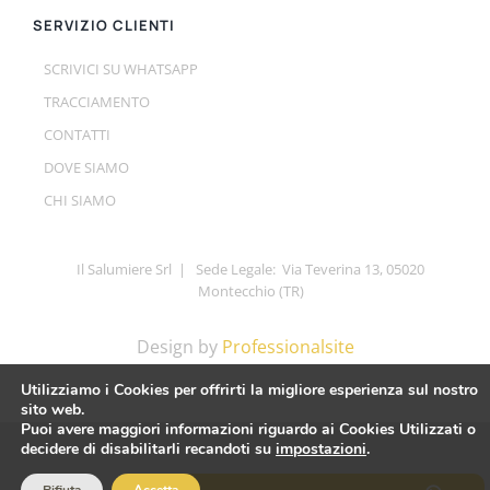
SERVIZIO CLIENTI
SCRIVICI SU WHATSAPP
TRACCIAMENTO
CONTATTI
DOVE SIAMO
CHI SIAMO
Il Salumiere Srl | Sede Legale: Via Teverina 13, 05020
Montecchio (TR)
Design by
Professionalsite
Utilizziamo i Cookies per offrirti la migliore esperienza sul nostro
sito web.
Puoi avere maggiori informazioni riguardo ai Cookies Utilizzati o
decidere di disabilitarli recandoti su
impostazioni
.