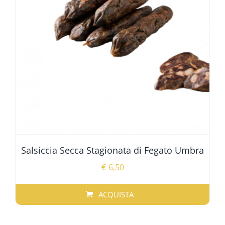
POSSONO
ESSERE
SCELTE
NELLA
PAGINA
DEL
PRODOTTO
Salsiccia Secca Stagionata di Fegato Umbra
€
6,50
ACQUISTA
QUESTO
PRODOTTO