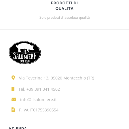
PRODOTTI DI
QUALITÀ
Solo prodotti di assoluta qualità
Via Teverina 13, 05020 Montecchio (TR)
Tel.
+39 391 341 4502
info@ilsalumiere.it
P.IVA IT01755390554
AZIENDA