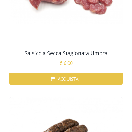
Salsiccia Secca Stagionata Umbra
€
6,00
ACQUISTA
QUESTO
PRODOTTO
HA
PIÙ
VARIANTI.
LE
OPZIONI