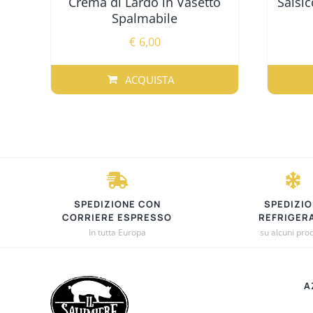
Crema di Lardo in Vasetto
Salsic
Spalmabile
€
6,00
ACQUISTA
QUEST
PRODO
HA
PIÙ
VARIAN
LE
OPZION
SPEDIZIONE CON
SPEDIZIO
POSSO
CORRIERE ESPRESSO
REFRIGER
In tutta Europa
su alcuni prod
ESSERE
SCELTE
NELLA
PAGIN
A
DEL