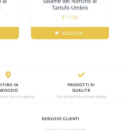
 al
Salame del Norcino al
o
Tartufo Umbro
€
11,00
ACQUISTA
RITIRO IN
PRODOTTI DI
NEGOZIO
QUALITÀ
ne e ritira in negozio
Solo prodotti di assoluta qualità
SERVIZIO CLIENTI