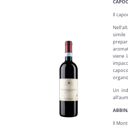
CAPOC
Il capo
Nell’al
simile
prepar
aromati
viene 
impacch
capoco
organo
Un ind
all’aum
ABBIN
Il Mont