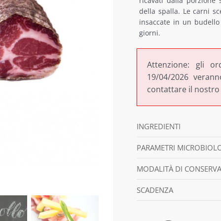
ricavati dalla porzione
d
della spalla. Le carni 
€
insaccate in un budello
giorni.
a
€
Attenzione: gli or
19/04/2026 veranno
contattare il nostro
INGREDIENTI
PARAMETRI MICROBIOLOG
MODALITÀ DI CONSERV
SCADENZA