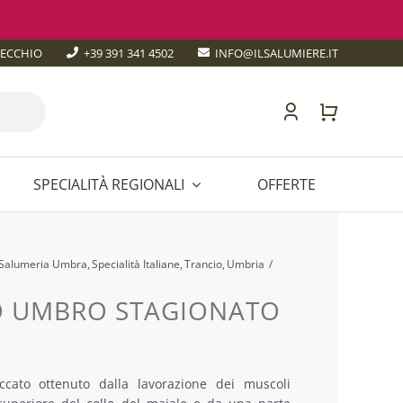
TECCHIO
+39 391 341 4502
INFO@ILSALUMIERE.IT
SPECIALITÀ REGIONALI
OFFERTE
Irlanda
Foie Gras
Tartufo
TOSCANA
Salumeria Umbra
Specialità Italiane
Trancio
Umbria
E
TRENTINO-ALTO ADIGE
 UMBRO STAGIONATO
UMBRIA
ascia
NA
VALLE D’AOSTA
i
ccato ottenuto dalla lavorazione dei muscoli
rezzo:
VENETO