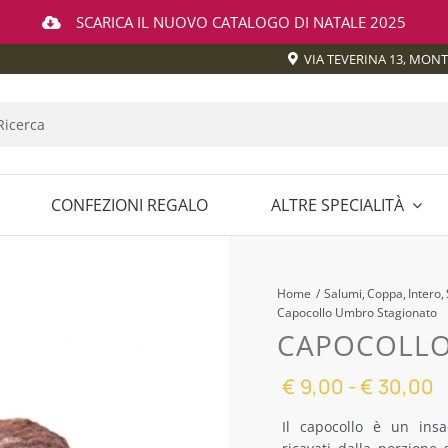
SCARICA IL NUOVO CATALOGO DI NATALE 2025
VIA TEVERINA 13, MON
CONFEZIONI REGALO
ALTRE SPECIALITÀ
Salse e Sughi
Francia
Spagna
Sott’Oli
O
SALUMERIA UMBRA
FRIULI VENEZIA GIULIA
MOLISE
Home
Salumi
Coppa
Intero
LE
TA
SALUMI DA CUOCERE
LAZIO
PIEMONT
Capocollo Umbro Stagionato
CAPOCOLLO
A
SALUMI PICCANTI
LIGURIA
PUGLIA
F
€
9,00
-
€
30,00
IA
SPECIALITÀ ITALIANE
LOMBARDIA
SARDEG
d
Il capocollo è un insa
p
ROMAGNA
SPECK
MARCHE
SICILIA