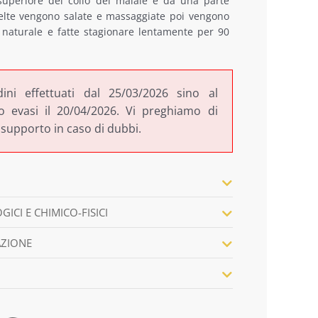
 superiore del collo del maiale e da una parte
a
scelte vengono salate e massaggiate poi vengono
9,00
 naturale e fatte stagionare lentamente per 90
30,00
dini effettuati dal 25/03/2026 sino al
 evasi il 20/04/2026. Vi preghiamo di
 supporto in caso di dubbi.
ICI E CHIMICO-FISICI
AZIONE