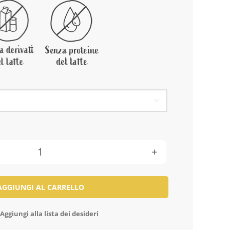

Capocollo
Umbro
AGGIUNGI AL CARRELLO
Stagionato
quantità
Aggiungi alla lista dei desideri