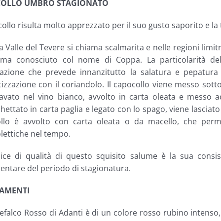
OLLO UMBRO STAGIONATO
collo risulta molto apprezzato per il suo gusto saporito e la
ta Valle del Tevere si chiama scalmarita e nelle regioni limi
 ma conosciuto col nome di Coppa. La particolarità de
azione che prevede innanzitutto la salatura e pepatura
zzazione con il coriandolo. Il capocollo viene messo sotto 
lavato nel vino bianco, avvolto in carta oleata e messo ad
ettato in carta paglia e legato con lo spago, viene lasciato
llo è avvolto con carta oleata o da macello, che perme
lettiche nel tempo.
ice di qualità di questo squisito salume è la sua cons
entare del periodo di stagionatura.
AMENTI
efalco Rosso di Adanti è di un colore rosso rubino intenso, 