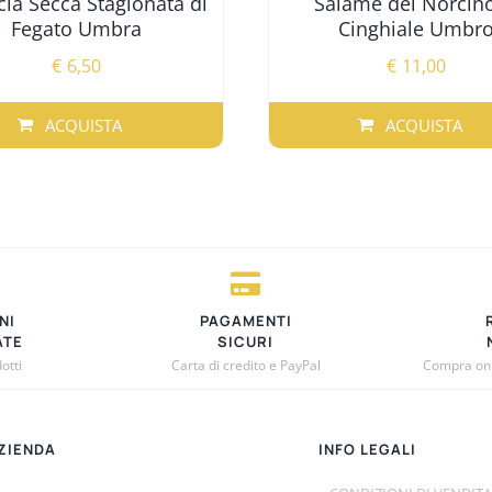
cia Secca Stagionata di
Salame del Norcino
Fegato Umbra
Cinghiale Umbr
€
6,50
€
11,00
ACQUISTA
ACQUISTA
O
TTO
TI.
I
NI
PAGAMENTI
NO
ATE
SICURI
otti
Carta di credito e PayPal
Compra onli
A
ZIENDA
INFO LEGALI