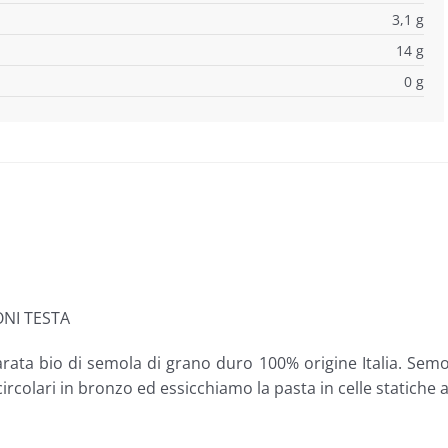
3,1 g
14 g
0 g
NI TESTA
rata bio di semola di grano duro 100% origine Italia. Semo
 circolari in bronzo ed essicchiamo la pasta in celle statich