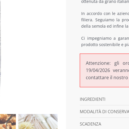
ottenuta da grano italia
era:
è:
€5,
€4,
In accordo con le aziend
filiera. Seguiamo la pr
della semola ed infine l
Ci impegniamo a garant
prodotto sostenibile e pi
Attenzione: gli or
19/04/2026 veranno
contattare il nostro
INGREDIENTI
MODALITÀ DI CONSERV
SCADENZA