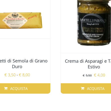
tti di Semola di Grano
Crema di Asparagi e T
Duro
Estivo
Fascia
€
3,50
-
€
8,00
Il
Il
€
4,00
€
5,50
di
prezzo
pr
prezzo:
originale
att
ACQUISTA
ACQUISTA
da
era:
è:
O
€3,50
€5,50.
€4,
TTO
a