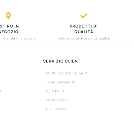
RITIRO IN
PRODOTTI DI
NEGOZIO
QUALITÀ
ne e ritira in negozio
Solo prodotti di assoluta qualità
SERVIZIO CLIENTI
SCRIVICI SU WHATSAPP
TRACCIAMENTO
A
CONTATTI
DOVE SIAMO
CHI SIAMO