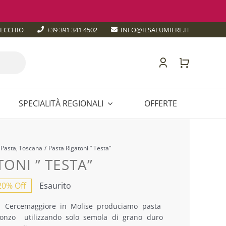
TECCHIO
+39 391 341 4502
INFO@ILSALUMIERE.IT
SPECIALITÀ REGIONALI
OFFERTE
Irlanda
Foie Gras
Tartufo
TOSCANA
Pasta
Toscana
Pasta Rigatoni ” Testa”
E
TRENTINO-ALTO ADIGE
ONI ” TESTA”
UMBRIA
20% Off
Esaurito
NA
VALLE D’AOSTA
zzo
zzo
 a Cercemaggiore in Molise produciamo pasta
inale
uale
 bronzo utilizzando solo semola di grano duro
VENETO