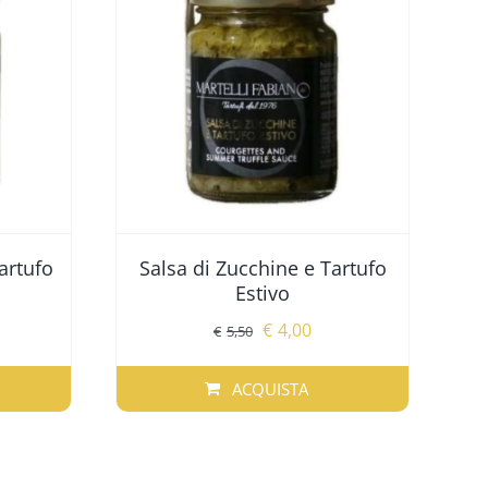
artufo
Salsa di Zucchine e Tartufo
Estivo
Il
Il
€
4,00
€
5,50
ezzo
prezzo
prezzo
uale
originale
attuale
ACQUISTA
era:
è:
00.
€5,50.
€4,00.