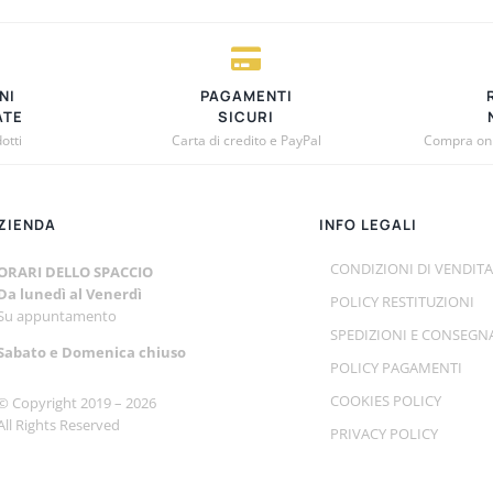
€8,00
TI.
I
NI
PAGAMENTI
NO
ATE
SICURI
otti
Carta di credito e PayPal
Compra onli
A
ZIENDA
INFO LEGALI
CONDIZIONI DI VENDITA
ORARI DELLO SPACCIO
TTO
Da lunedì al Venerdì
POLICY RESTITUZIONI
Su appuntamento
SPEDIZIONI E CONSEGN
Sabato e
Domenica chiuso
POLICY PAGAMENTI
COOKIES POLICY
© Copyright 2019 –
2026
All Rights Reserved
PRIVACY POLICY