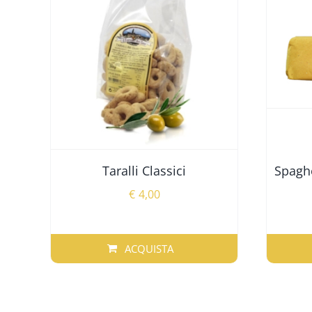
Taralli Classici
Spaghe
€
4,00
ACQUISTA
QUEST
PRODO
HA