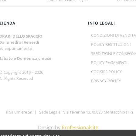
ZIENDA
INFO LEGALI
CONDIZIONI DI VENDITA
ORARI DELLO SPACCIO
Da lunedì al Venerdì
POLICY RESTITUZIONI
Su appuntamento
SPEDIZIONI E CONSEGN
Sabato e
Domenica chiuso
POLICY PAGAMENTI
COOKIES POLICY
© Copyright 2019 –
2026
All Rights Reserved
PRIVACY POLICY
Il Salumiere Srl | Sede Legale: Via Teverina 13, 05020 Montecchio (TR)
Design by
Professionalsite