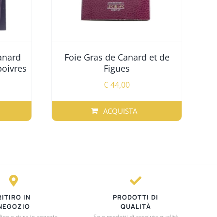
anard
Foie Gras de Canard et de
oivres
Figues
€
44,00
ACQUISTA
RITIRO IN
PRODOTTI DI
NEGOZIO
QUALITÀ
ne e ritira in negozio
Solo prodotti di assoluta qualità