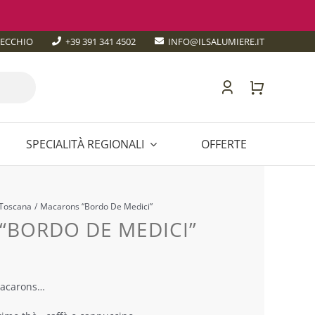
TECCHIO
+39 391 341 4502
INFO@ILSALUMIERE.IT
SPECIALITÀ REGIONALI
OFFERTE
Irlanda
Foie Gras
Tartufo
TOSCANA
Toscana
Macarons “Bordo De Medici”
E
TRENTINO-ALTO ADIGE
“BORDO DE MEDICI”
UMBRIA
NA
VALLE D’AOSTA
 Macarons…
VENETO