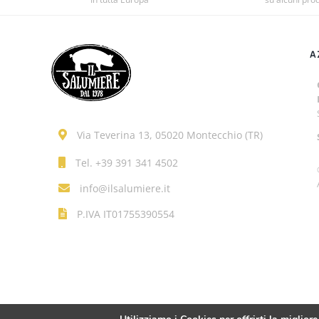
A
Via Teverina 13, 05020 Montecchio (TR)
Tel.
+39 391 341 4502
info@ilsalumiere.it
P.IVA IT01755390554