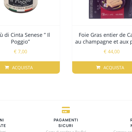
ù di Cinta Senese ” Il
Foie Gras entier de C
Poggio”
au champagne et aux p
€
7,00
€
44,00
ACQUISTA
ACQUISTA
NI
PAGAMENTI
ATE
SICURI
otti
Carta di credito e PayPal
Compra onli