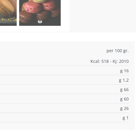
per 100 gr.
Kcal: 518 - Kj: 2010
g 16
g 1,2
g 66
g 60
g 26
g 1