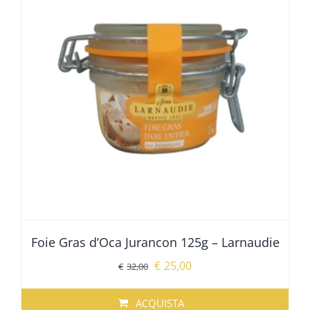
Foie Gras d’Oca Jurancon 125g – Larnaudie
Il
Il
€
25,00
€
32,00
prezzo
prezzo
originale
attuale
ACQUISTA