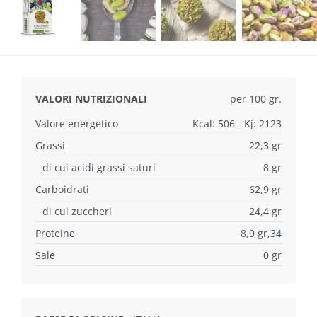
VALORI NUTRIZIONALI
per 100 gr.
Valore energetico
Kcal: 506 - Kj: 2123
Grassi
22,3 gr
di cui acidi grassi saturi
8 gr
Carboidrati
62,9 gr
di cui zuccheri
24,4 gr
Proteine
8,9 gr,34
Sale
0 gr