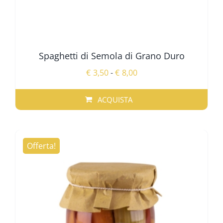
Spaghetti di Semola di Grano Duro
Fascia
€
3,50
-
€
8,00
di
prezzo:
ACQUISTA
da
QUESTO
€3,50
PRODOTTO
a
HA
Offerta!
€8,00
PIÙ
VARIANTI.
LE
OPZIONI
POSSONO
ESSERE
SCELTE