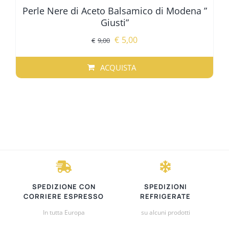
Perle Nere di Aceto Balsamico di Modena ”
Giusti”
Il
Il
€
5,00
€
9,00
prezzo
prezzo
originale
attuale
ACQUISTA
era:
è:
€9,00.
€5,00.
SPEDIZIONE CON
SPEDIZIONI
CORRIERE ESPRESSO
REFRIGERATE
In tutta Europa
su alcuni prodotti