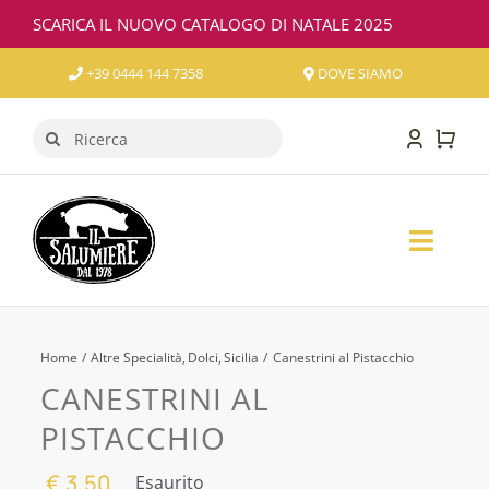
Salta
SCARICA IL NUOVO CATALOGO DI NATALE 2025
al
contenuto
+39 0444 144 7358
DOVE SIAMO
Cerca
per:
Toggl
Naviga
SALUMI
FORMAGGI
Home
Altre Specialità
Dolci
Sicilia
Canestrini al Pistacchio
CANESTRINI AL
VINO
PISTACCHIO
CONFEZIONI REGALO
€
3,50
Esaurito