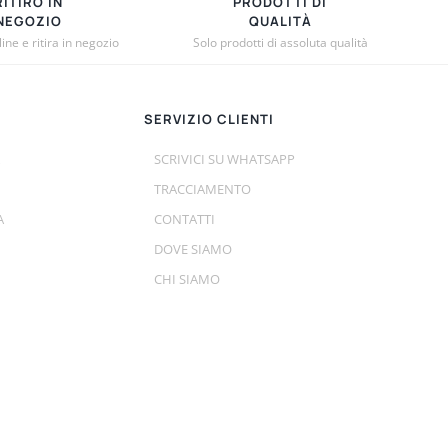
RITIRO IN
PRODOTTI DI
NEGOZIO
QUALITÀ
ne e ritira in negozio
Solo prodotti di assoluta qualità
SERVIZIO CLIENTI
SCRIVICI SU WHATSAPP
TRACCIAMENTO
A
CONTATTI
DOVE SIAMO
CHI SIAMO