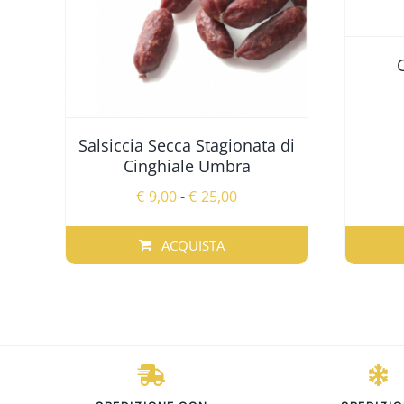
Salsiccia Secca Stagionata di
Cinghiale Umbra
Fascia
€
9,00
-
€
25,00
di
prezzo:
ACQUISTA
da
QUESTO
€9,00
PRODOTTO
a
HA
€25,00
PIÙ
VARIANTI.
LE
OPZIONI