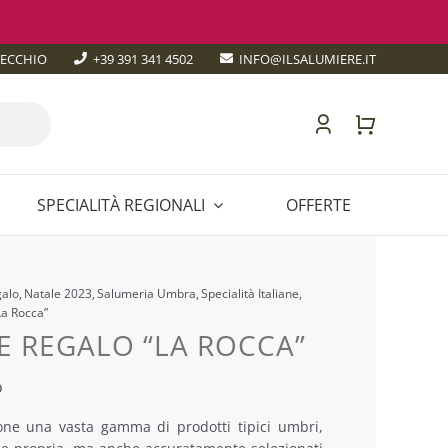
TECCHIO
+39 391 341 4502
INFO@ILSALUMIERE.IT
SPECIALITÀ REGIONALI
OFFERTE
Irlanda
Foie Gras
Tartufo
TOSCANA
galo
Natale 2023
Salumeria Umbra
Specialità Italiane
E
TRENTINO-ALTO ADIGE
La Rocca”
 REGALO “LA ROCCA”
UMBRIA
o
NA
VALLE D’AOSTA
one una vasta gamma di prodotti tipici umbri,
VENETO