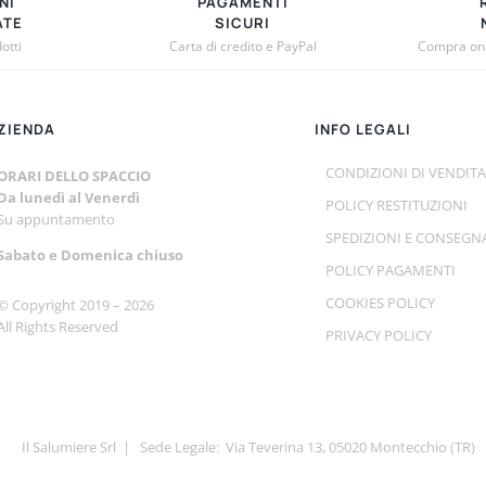
NI
PAGAMENTI
POSSONO
ATE
SICURI
otti
Carta di credito e PayPal
Compra onli
ESSERE
SCELTE
NELLA
ZIENDA
PAGINA
INFO LEGALI
DEL
CONDIZIONI DI VENDITA
ORARI DELLO SPACCIO
PRODOTTO
Da lunedì al Venerdì
POLICY RESTITUZIONI
Su appuntamento
SPEDIZIONI E CONSEGN
Sabato e
Domenica chiuso
POLICY PAGAMENTI
COOKIES POLICY
© Copyright 2019 –
2026
All Rights Reserved
PRIVACY POLICY
Il Salumiere Srl | Sede Legale: Via Teverina 13, 05020 Montecchio (TR)