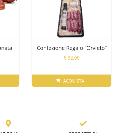
onata
Confezione Regalo “Orvieto”
€
32,00
ACQUISTA