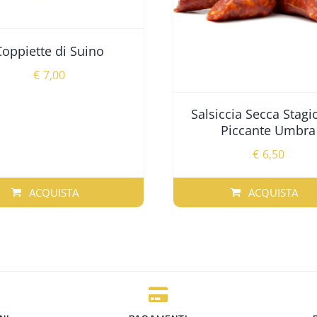
Coppiette di Suino
€
7,00
Salsiccia Secca Stagi
Piccante Umbra
€
6,50
ACQUISTA
ACQUISTA
QUESTO
PRODOTTO
HA
PIÙ
VARIANTI.
LE
OPZIONI