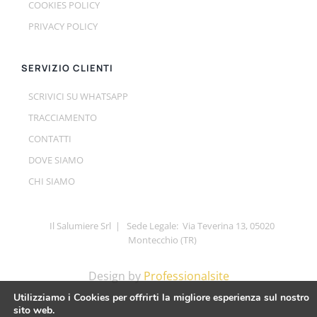
COOKIES POLICY
PRIVACY POLICY
SERVIZIO CLIENTI
SCRIVICI SU WHATSAPP
TRACCIAMENTO
CONTATTI
DOVE SIAMO
CHI SIAMO
Il Salumiere Srl | Sede Legale: Via Teverina 13, 05020
Montecchio (TR)
Design by
Professionalsite
Utilizziamo i Cookies per offrirti la migliore esperienza sul nostro
sito web.