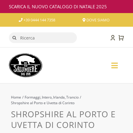
Salta
SCARICA IL NUOVO CATALOGO DI NATALE 2025
al
contenuto
+39 0444 144 7358
DOVE SIAMO
Cerca
per:
Toggl
Naviga
SALUMI
FORMAGGI
Home
Formaggi
Intero
Irlanda
Trancio
Shropshire al Porto e Uvetta di Corinto
SHROPSHIRE AL PORTO E
VINO
UVETTA DI CORINTO
CONFEZIONI REGALO