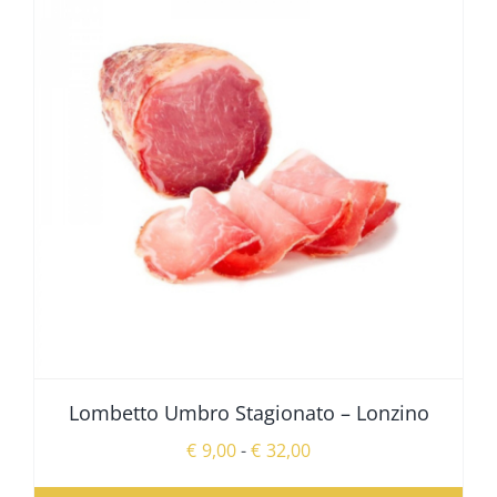
Lombetto Umbro Stagionato – Lonzino
Fascia
€
9,00
-
€
32,00
di