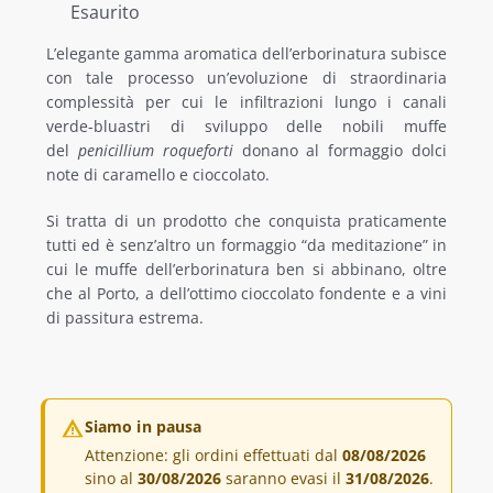
Esaurito
ALTRE SPECIALITÀ
L’elegante gamma aromatica dell’erborinatura subisce
con tale processo un’evoluzione di straordinaria
complessità per cui le infiltrazioni lungo i canali
SPECIALITÀ REGIONALI
verde-bluastri di sviluppo delle nobili muffe
del
penicillium roqueforti
donano al formaggio dolci
OFFERTE
note di caramello e cioccolato.
Si tratta di un prodotto che conquista praticamente
tutti ed è senz’altro un formaggio “da meditazione” in
cui le muffe dell’erborinatura ben si abbinano, oltre
che al Porto, a dell’ottimo cioccolato fondente e a vini
di passitura estrema.
Siamo in pausa
Attenzione: gli ordini effettuati dal
08/08/2026
sino al
30/08/2026
saranno evasi il
31/08/2026
.