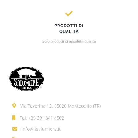
PRODOTTI DI
QUALITÀ
Solo prodotti di assoluta qualità
Via Teverina 13, 05020 Montecchio (TR)
Tel.
+39 391 341 4502
info@ilsalumiere.it