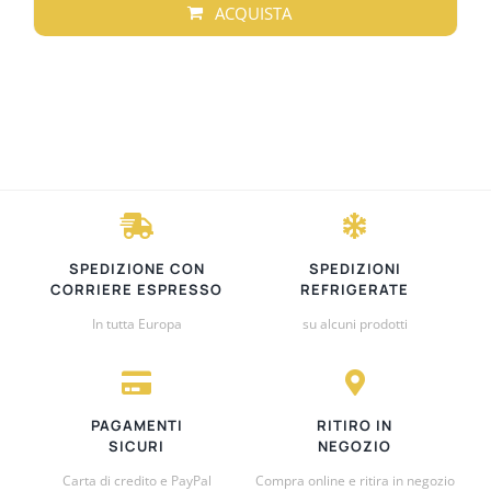
prezzo:
ACQUISTA
da
QUESTO
€9,00
PRODOTTO
a
HA
€32,00
PIÙ
VARIANTI.
LE
OPZIONI
POSSONO
ESSERE
SPEDIZIONE CON
SPEDIZIONI
SCELTE
CORRIERE ESPRESSO
REFRIGERATE
NELLA
In tutta Europa
su alcuni prodotti
PAGINA
DEL
PRODOTTO
PAGAMENTI
RITIRO IN
SICURI
NEGOZIO
Carta di credito e PayPal
Compra online e ritira in negozio