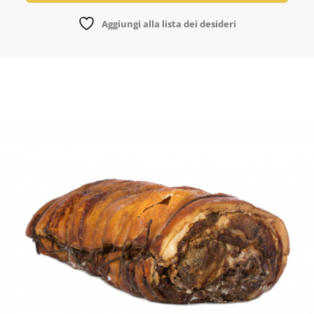
Fette
Aggiungi alla lista dei desideri
SV
quantità