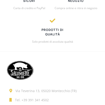
SICURI
NEGOZIO
Carta di credito e PayPal
Compra online e ritira in negozio
PRODOTTI DI
QUALITÀ
Solo prodotti di assoluta qualità
Via Teverina 13, 05020 Montecchio (TR)
Tel.
+39 391 341 4502