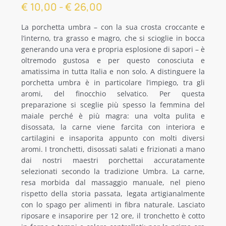
Fascia
€
10,00
-
€
26,00
di
ALTRE SPECIALITÀ
La porchetta umbra – con la sua crosta croccante e
prezzo:
l’interno, tra grasso e magro, che si scioglie in bocca
da
generando una vera e propria esplosione di sapori – è
SPECIALITÀ REGIONALI
€10,00
oltremodo gustosa e per questo conosciuta e
amatissima in tutta Italia e non solo. A distinguere la
a
OFFERTE
porchetta umbra è in particolare l’impiego, tra gli
€26,00
aromi, del finocchio selvatico. Per questa
preparazione si sceglie più spesso la femmina del
maiale perché è più magra: una volta pulita e
disossata, la carne viene farcita con interiora e
cartilagini e insaporita appunto con molti diversi
aromi. I tronchetti, disossati salati e frizionati a mano
dai nostri maestri porchettai accuratamente
selezionati secondo la tradizione Umbra. La carne,
resa morbida dal massaggio manuale, nel pieno
rispetto della storia passata, legata artigianalmente
con lo spago per alimenti in fibra naturale. Lasciato
riposare e insaporire per 12 ore, il tronchetto è cotto