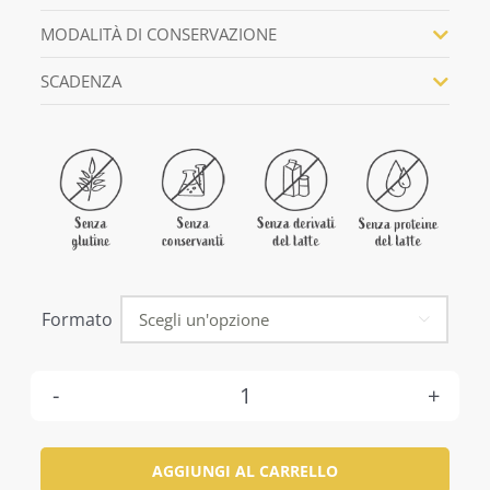
MODALITÀ DI CONSERVAZIONE
SCADENZA
Formato

Porchetta
Umbra
AGGIUNGI AL CARRELLO
a