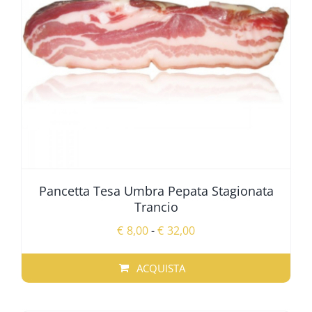
Pancetta Tesa Umbra Pepata Stagionata
Trancio
Fascia
€
8,00
-
€
32,00
di
prezzo:
ACQUISTA
da
QUESTO
€8,00
PRODOTTO