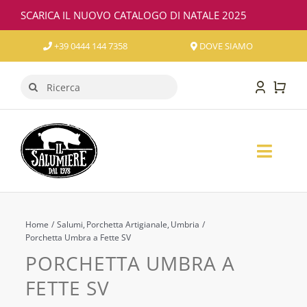
Salta
SCARICA IL NUOVO CATALOGO DI NATALE 2025
al
contenuto
+39 0444 144 7358
DOVE SIAMO
Cerca
per:
Toggl
Naviga
SALUMI
FORMAGGI
Home
Salumi
Porchetta Artigianale
Umbria
Porchetta Umbra a Fette SV
PORCHETTA UMBRA A
VINO
FETTE SV
CONFEZIONI REGALO