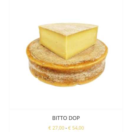
PIÙ
VARIANTI.
LE
OPZIONI
POSSONO
ESSERE
SCELTE
NELLA
PAGINA
DEL
PRODOTTO
BITTO DOP
Fascia
€
27,00
-
€
54,00