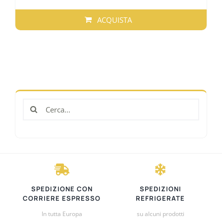
di
prezzo:
ACQUISTA
da
QUESTO
€27,00
PRODOTTO
a
HA
€54,00
PIÙ
VARIANTI.
LE
Cerca
OPZIONI
per:
POSSONO
ESSERE
SCELTE
NELLA
PAGINA
DEL
SPEDIZIONE CON
SPEDIZIONI
PRODOTTO
CORRIERE ESPRESSO
REFRIGERATE
In tutta Europa
su alcuni prodotti