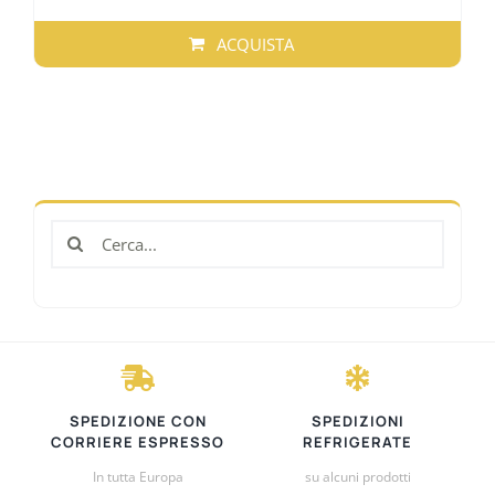
ACQUISTA
QUESTO
PRODOTTO
HA
PIÙ
VARIANTI.
LE
Cerca
OPZIONI
per:
POSSONO
ESSERE
SCELTE
NELLA
PAGINA
DEL
SPEDIZIONE CON
SPEDIZIONI
PRODOTTO
CORRIERE ESPRESSO
REFRIGERATE
In tutta Europa
su alcuni prodotti