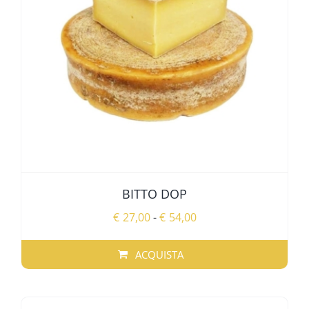
ALTRE SPECIALITÀ
SPECIALITÀ REGIONALI
OFFERTE
BITTO DOP
Fascia
€
27,00
-
€
54,00
di
prezzo:
ACQUISTA
da
QUESTO
€27,00
PRODOTTO
a
HA