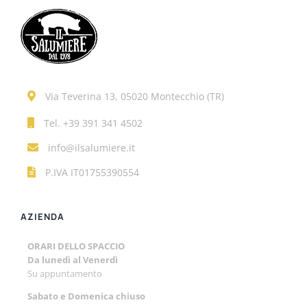
Via Teverina 13, 05020 Montecchio (TR)
Tel.
+39 391 341 4502
info@ilsalumiere.it
P.IVA IT01755390554
AZIENDA
ORARI DELLO SPACCIO
Da lunedì al Venerdì
Su appuntamento
Sabato e
Domenica chiuso