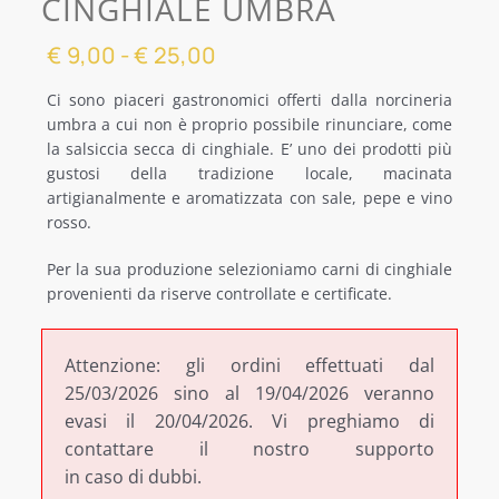
CINGHIALE UMBRA
Fascia
€
9,00
-
€
25,00
ALTRE SPECIALITÀ
di
Ci sono piaceri gastronomici offerti dalla norcineria
prezzo:
SPECIALITÀ REGIONALI
umbra a cui non è proprio possibile rinunciare, come
da
la salsiccia secca di cinghiale. E’ uno dei prodotti più
€9,00
gustosi della tradizione locale, macinata
OFFERTE
artigianalmente e aromatizzata con sale, pepe e vino
a
rosso.
€25,00
Per la sua produzione selezioniamo carni di cinghiale
provenienti da riserve controllate e certificate.
Attenzione: gli ordini effettuati dal
25/03/2026 sino al 19/04/2026 veranno
evasi il 20/04/2026. Vi preghiamo di
contattare il nostro supporto
in caso di dubbi.