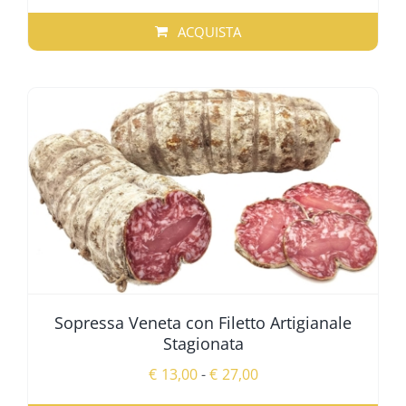
ACQUISTA
Sopressa Veneta con Filetto Artigianale
Stagionata
Fascia
€
13,00
-
€
27,00
di