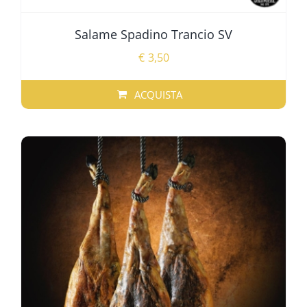
Salame Spadino Trancio SV
€
3,50
ACQUISTA
QUESTO
PRODOTTO
HA
PIÙ
VARIANTI.
LE
OPZIONI
POSSONO
ESSERE
SCELTE
NELLA
PAGINA