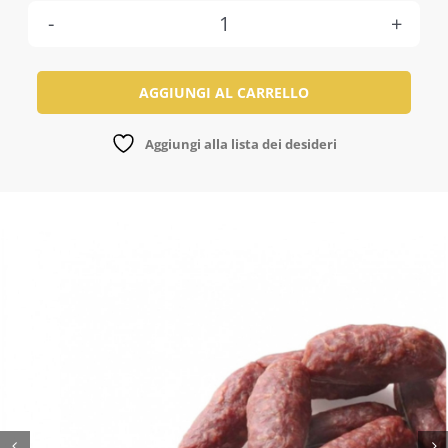
Salsiccia
Secca
AGGIUNGI AL CARRELLO
Stagionata
di
Aggiungi alla lista dei desideri
Cinghiale
Umbra
quantità