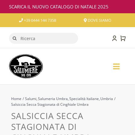
Salta
SCARICA IL NUOVO CATALOGO DI NATALE 2025
al
contenuto
+39 0444 144 7358
DOVE SIAMO
Cerca
per:
Toggl
Naviga
SALUMI
FORMAGGI
Home
Salumi
Salumeria Umbra
Specialità Italiane
Umbria
Salsiccia Secca Stagionata di Cinghiale Umbra
SALSICCIA SECCA
VINO
STAGIONATA DI
CONFEZIONI REGALO