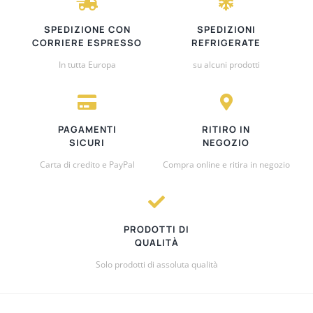
SPEDIZIONE CON
SPEDIZIONI
CORRIERE ESPRESSO
REFRIGERATE
In tutta Europa
su alcuni prodotti
PAGAMENTI
RITIRO IN
SICURI
NEGOZIO
Carta di credito e PayPal
Compra online e ritira in negozio
PRODOTTI DI
QUALITÀ
Solo prodotti di assoluta qualità