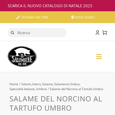
Salta
SCARICA IL NUOVO CATALOGO DI NATALE 2025
al
contenuto
+39 0444 144 7358
DOVE SIAMO
Cerca
per:
Toggl
Naviga
SALUMI
FORMAGGI
Home
Salumi
Intero
Salame
Salumeria Umbra
Specialità Italiane
Umbria
Salame del Norcino al Tartufo Umbro
SALAME DEL NORCINO AL
VINO
TARTUFO UMBRO
CONFEZIONI REGALO