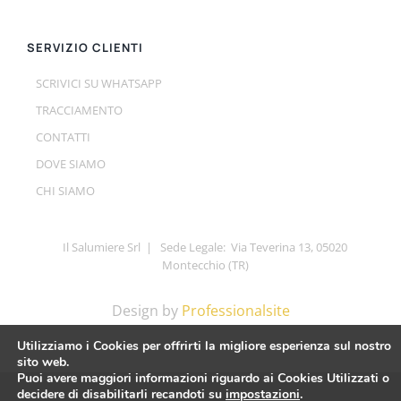
SERVIZIO CLIENTI
SCRIVICI SU WHATSAPP
TRACCIAMENTO
CONTATTI
DOVE SIAMO
CHI SIAMO
Il Salumiere Srl | Sede Legale: Via Teverina 13, 05020
Montecchio (TR)
Design by
Professionalsite
Utilizziamo i Cookies per offrirti la migliore esperienza sul nostro
sito web.
Puoi avere maggiori informazioni riguardo ai Cookies Utilizzati o
decidere di disabilitarli recandoti su
impostazioni
.