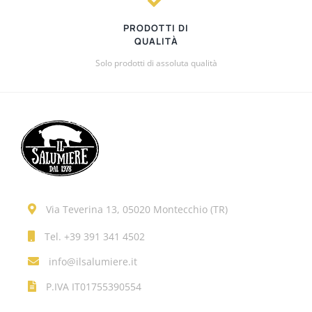
PRODOTTI DI
QUALITÀ
Solo prodotti di assoluta qualità
Via Teverina 13, 05020 Montecchio (TR)
Tel.
+39 391 341 4502
info@ilsalumiere.it
P.IVA IT01755390554