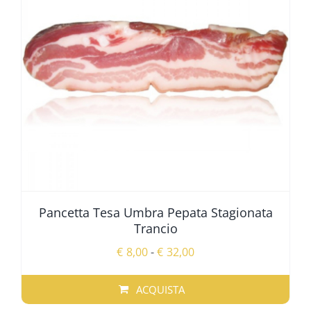
Pancetta Tesa Umbra Pepata Stagionata
Trancio
Fascia
€
8,00
-
€
32,00
di
prezzo:
ACQUISTA
da
QUESTO