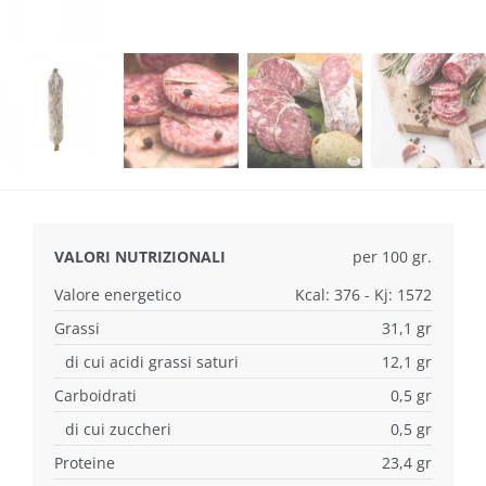
VALORI NUTRIZIONALI
per 100 gr.
Valore energetico
Kcal: 376 - Kj: 1572
Grassi
31,1 gr
di cui acidi grassi saturi
12,1 gr
Carboidrati
0,5 gr
di cui zuccheri
0,5 gr
Proteine
23,4 gr