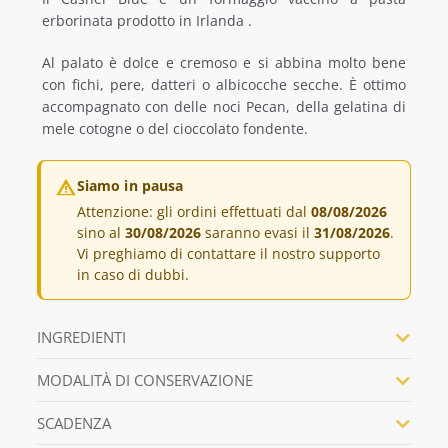
prezzo:
erborinata prodotto in Irlanda .
da
ALTRE SPECIALITÀ
€16,00
Al palato è dolce e cremoso e si abbina molto bene
con fichi, pere, datteri o albicocche secche. È ottimo
a
SPECIALITÀ REGIONALI
accompagnato con delle noci Pecan, della gelatina di
€33,00
mele cotogne o del cioccolato fondente.
OFFERTE
Siamo in pausa
Attenzione: gli ordini effettuati dal
08/08/2026
sino al
30/08/2026
saranno evasi il
31/08/2026
.
Vi preghiamo di contattare il nostro supporto
in caso di dubbi.
INGREDIENTI
MODALITÀ DI CONSERVAZIONE
SCADENZA