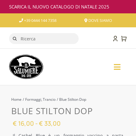
Salta
SCARICA IL NUOVO CATALOGO DI NATALE 2025
al
contenuto
+39 0444 144 7358
DOVE SIAMO
Cerca
per:
Toggl
Naviga
SALUMI
FORMAGGI
Home
Formaggi
Trancio
Blue Stilton Dop
BLUE STILTON DOP
VINO
Fascia
€
16,00
-
€
33,00
di
CONFEZIONI REGALO
Il Cashel Blue è un formaggio vaccino a pasta