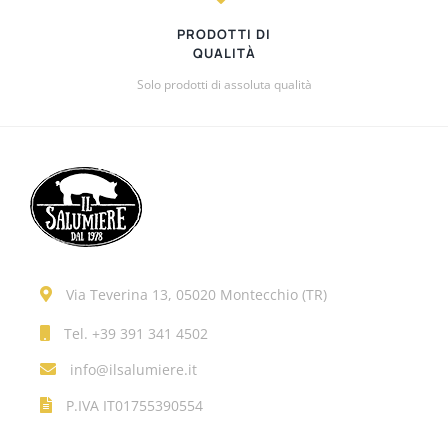
PRODOTTI DI
QUALITÀ
Solo prodotti di assoluta qualità
Via Teverina 13, 05020 Montecchio (TR)
Tel.
+39 391 341 4502
info@ilsalumiere.it
P.IVA IT01755390554