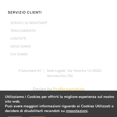
SERVIZIO CLIENTI
SCRIVICI SU WHATSAPP
TRACCIAMENTO
CONTATTI
DOVE SIAMO
CHI SIAMO
Il Salumiere Srl | Sede Legale: Via Teverina 13, 05020
Montecchio (TR)
Design by
Professionalsite
Utilizziamo i Cookies per offrirti la migliore esperienza sul nostro
sito web.
Puoi avere maggiori informazioni riguardo ai Cookies Utilizzati o
decidere di disabilitarli recandoti su
impostazioni
.