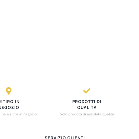
RITIRO IN
PRODOTTI DI
NEGOZIO
QUALITÀ
ne e ritira in negozio
Solo prodotti di assoluta qualità
SERVIZIO CLIENTI