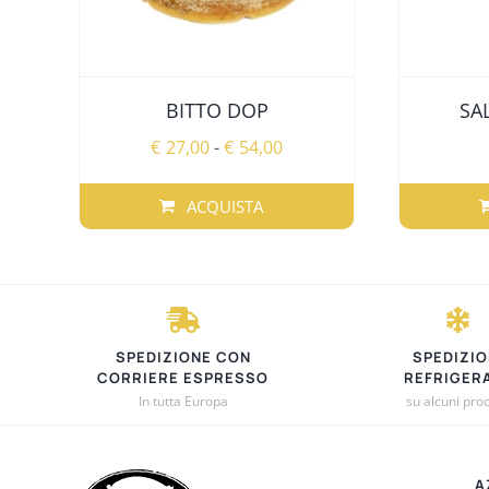
BITTO DOP
SA
Fascia
€
27,00
-
€
54,00
di
prezzo:
ACQUISTA
da
QUESTO
QUESTO
€27,00
PRODOTTO
PRODOT
a
HA
HA
€54,00
PIÙ
PIÙ
VARIANTI.
VARIANTI
SPEDIZIONE CON
SPEDIZIO
LE
LE
CORRIERE ESPRESSO
REFRIGER
OPZIONI
OPZIONI
In tutta Europa
su alcuni prod
POSSONO
POSSON
ESSERE
ESSERE
SCELTE
SCELTE
A