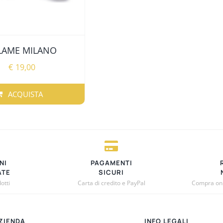
LAME MILANO
€
19,00
ACQUISTA
TO
.
NI
PAGAMENTI
ATE
SICURI
otti
Carta di credito e PayPal
Compra onli
O
ZIENDA
INFO LEGALI