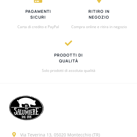
PAGAMENTI
RITIRO IN
SICURI
NEGOZIO
Carta di credito e PayPal
Compra online e ritira in negozio
PRODOTTI DI
QUALITÀ
Solo prodotti di assoluta qualità
Via Teverina 13, 05020 Montecchio (TR)