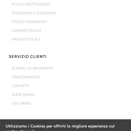
POLICY RESTITUZIONI
SPEDIZIONI E CONSEGNA
POLICY PAGAMENTI
COOKIES POLICY
PRIVACY POLICY
SERVIZIO CLIENTI
SCRIVICI SU WHATSAPP
TRACCIAMENTO
CONTATTI
DOVE SIAMO
CHI SIAMO
Il Salumiere Srl | Sede Legale: Via Teverina 13, 05020
Utilizziamo i Cookies per offrirti la migliore esperienza sul
Montecchio (TR)